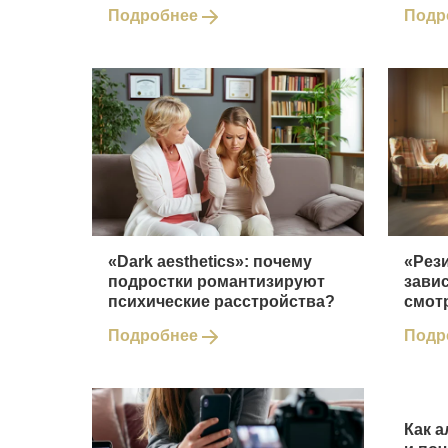
Подробнее
Подр
«Dark aesthetics»: почему
«Рез
подростки романтизируют
зави
психические расстройства?
смот
Подробнее
Подр
Как а