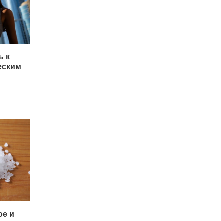
ь к
еским
ое и