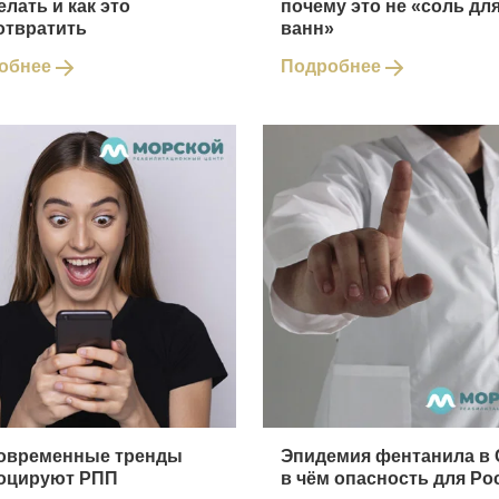
елать и как это
почему это не «соль дл
отвратить
ванн»
обнее
Подробнее
современные тренды
Эпидемия фентанила в
оцируют РПП
в чём опасность для Ро