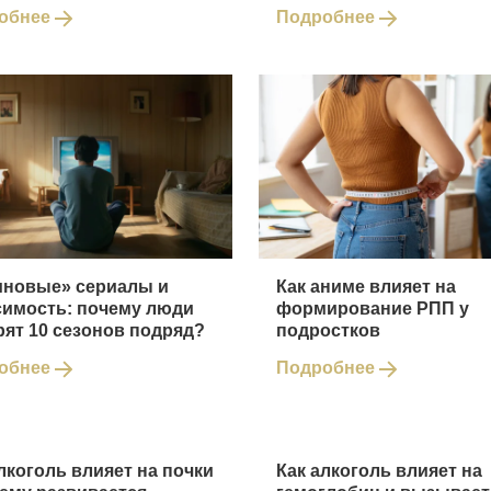
обнее
Подробнее
иновые» сериалы и
Как аниме влияет на
симость: почему люди
формирование РПП у
рят 10 сезонов подряд?
подростков
обнее
Подробнее
лкоголь влияет на почки
Как алкоголь влияет на