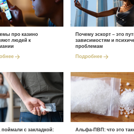
мемы про казино
Почему эскорт – это пут
няют людей к
зависимостям и психич
мании
проблемам
обнее
Подробнее
 поймали с закладкой:
Альфа-ПВП: что это так