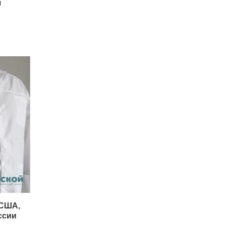
я
 США,
ссии