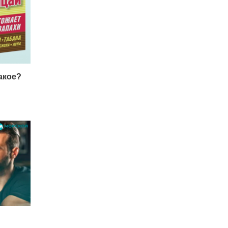
акое?