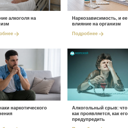
ние алкоголя на
Наркозависимость, и ее
низм
влияние на организм
обнее
Подробнее
наки наркотического
Алкогольный срыв: что 
нения
как проявляется, как его
предупредить