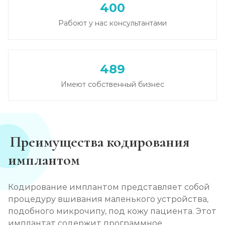
400
Вывод из запоя в стационаре (сутки)
Рабоют у нас консультантами
Записаться
от 3 500 ₽
Снятие алкогольной интоксикации
489
Записаться
от 2 000 ₽
Имеют собственный бизнес
Чистка крови от алкоголя (плазмаферез)
Записаться
от 5 000 ₽
Преимущества кодирования
Лечение плазмаферезом
имплантом
Записаться
от 5 000 ₽
Кодирование имплантом представляет собой
Кодирование от алкоголизма
процедуру вшивания маленького устройства,
Записаться
от 3 500 ₽
подобного микрочипу, под кожу пациента. Этот
имплантат содержит программное