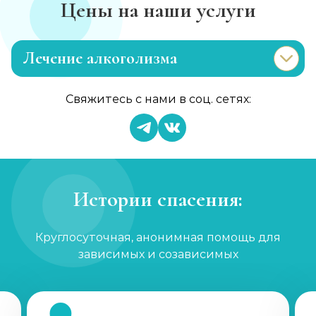
Цены на наши услуги
Лечение алкоголизма
Эриксоновский гипноз
Свяжитесь с нами в соц. сетях:
Записаться
от 4 500 ₽
Капельница от запоя
Записаться
от 2 000 ₽
Истории спасения:
Вывод из запоя
Круглосуточная, анонимная помощь для
Записаться
от 3 000 ₽
зависимых и созависимых
Капельница от запоя
Записаться
от 2 000 ₽