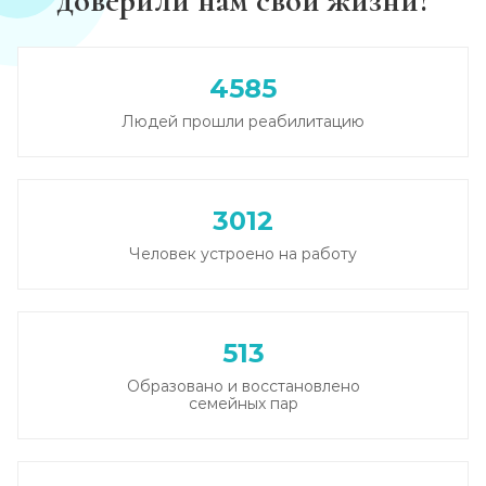
доверили нам свои жизни?
Лечение похмелья
Записаться
от 1 500 ₽
4585
Людей прошли реабилитацию
Экстренное вытрезвление
Записаться
от 2 000 ₽
3012
Прокапаться от алкоголя
Человек устроено на работу
Записаться
от 2 000 ₽
Круглосуточный вывод из запоя
513
Записаться
от 3 500 ₽
Образовано и восстановлено
семейных пар
Круглосуточный вывод из запоя
Записаться
от 3 500 ₽