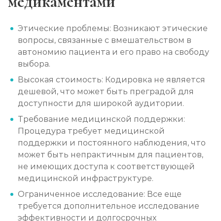
Лечение алкоголизма в стационаре (сутки)
Записаться
от 3 500 ₽
Этические проблемы: Возникают этические
вопросы, связанные с вмешательством в
Лечение пивного алкоголизма
автономию пациента и его право на свободу
выбора.
Записаться
от 3 500 ₽/сутки
Высокая стоимость: Кодировка не является
дешевой, что может быть преградой для
Лечение винного алкоголизма
доступности для широкой аудитории.
Записаться
от 3 500 ₽/сутки
Требование медицинской поддержки:
Процедура требует медицинской
Лечение подросткового алкоголизма
поддержки и постоянного наблюдения, что
Записаться
от 4 500 ₽/сутки
может быть непрактичным для пациентов,
не имеющих доступа к соответствующей
медицинской инфраструктуре.
Социализация алкоголиков
Ограниченное исследование: Все еще
Записаться
от 1 000 ₽/сеанс
требуется дополнительное исследование
эффективности и долгосрочных