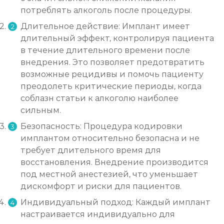
Кодирование Колме
потреблять алкоголь после процедуры.
Записаться
от 5 000 ₽
Длительное действие: Имплант имеет
длительный эффект, контролируя пациента
в течение длительного времени после
Кодирование с провокацией
внедрения. Это позволяет предотвратить
Записаться
от 4 500 ₽
возможные рецидивы и помочь пациенту
преодолеть критические периоды, когда
Кодирование СИТ
соблазн статьи к алкоголю наиболее
сильным.
Записаться
от 6 000 ₽
Безопасность: Процедура кодировки
имплантом относительно безопасна и не
Кодирование тройной блок
требует длительного время для
Записаться
от 8 000 ₽
восстановления. Внедрение производится
под местной анестезией, что уменьшает
дискомфорт и риски для пациентов.
Химический блок от алкоголизма
Индивидуальный подход: Каждый имплант
Записаться
от 4 000 ₽
настраивается индивидуально для