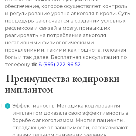
обеспечение, которое осуществляет контроль
Кодирование на дому
и регулирование уровня алкоголя в крови. Суть
Записаться
от 4 000 ₽
процедуры заключается в создании условных
рефлексов и связей в мозгу, привыкших
Кодирование дисульфирамом
реагировать на потребление алкоголя
негативными физиологическими
Записаться
от 3 500 ₽
проявлениями, такими как тошнота, головная
боль и так далее. Бесплатная консультация по
Кодирование Аквилонгом
телефону ☎
8 (995) 222-96-52
.
Записаться
от 4 000 ₽
Преимущества кодировки
имплантом
Кодирование Алгоминалом
Записаться
от 3 500 ₽
Эффективность: Методика кодирования
имплантом доказала свою эффективность в
Кодирование препаратом Тетлонг 250
борьбе с алкоголизмом. Многие пациенты,
Записаться
от 4 500 ₽
страдающие от зависимости, рассказывают
о значительном снижении желания