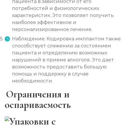
пациента в зависимости от его
Вшивание Торпедо
потребностей и физиологических
Записаться
от 5 000 ₽
характеристик. Это позволяет получить
наиболее эффективное и
персонализированное лечение.
Раскодирование от алкоголизма
Наблюдение: Кодировка имплантом также
Записаться
от 2 500 ₽
способствует слежению за состоянием
пациента и определению возможных
Мотивация на лечение алкоголизма
нарушений в приеме алкоголя. Это дает
Записаться
от 3 000 ₽
возможность предоставить большую
помощь и поддержку в случае
необходимости.
Лечение алкоголизма на дому
Ограничения и
Записаться
от 3 000 ₽
оспариваемость
Лечение алкоголизма амбулаторно
Записаться
от 1 500 ₽/сеанс