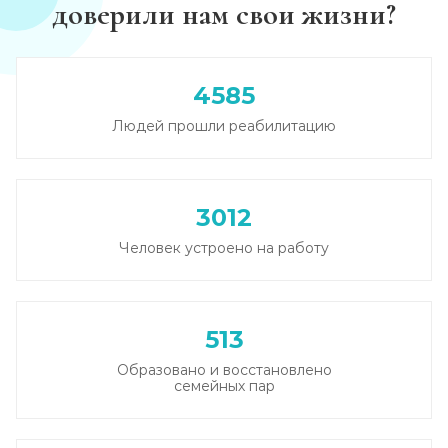
доверили нам свои жизни?
Каннабиоидная детоксикация
Записаться
от 5 000 ₽
4585
Людей прошли реабилитацию
Лечение наркомании (стационар, в сутки)
Записаться
от 5 500 ₽
3012
Лечение зависимости от солей
Человек устроено на работу
Записаться
от 6 000 ₽/сутки
Лечение зависимости от спайса
513
Записаться
от 6 000 ₽/сутки
Образовано и восстановлено
семейных пар
Лечение зависимости от героина
Записаться
от 6 500 ₽/сутки