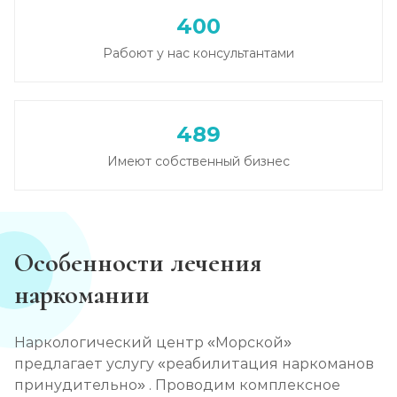
400
Лечение зависимости от амфетамина
Рабоют у нас консультантами
Записаться
от 6 000 ₽/сутки
Лечение зависимости от гашиша
489
Записаться
от 5 000 ₽/сутки
Имеют собственный бизнес
Лечение зависимости от Лирики
Записаться
от 6 500 ₽/сутки
Особенности лечения
Лечение зависимости от феназепама
наркомании
Записаться
от 6 000 ₽/сутки
Наркологический центр «Морской»
Лечение подростковой наркомании
предлагает услугу «реабилитация наркоманов
Записаться
от 6 000 ₽/сутки
принудительно» . Проводим комплексное