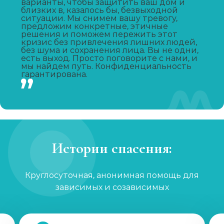
варианты, чтобы защитить ваш дом и
близких в, казалось бы, безвыходной
ситуации. Мы снимем вашу тревогу,
Лечение зависимости от А-ПВП
предложим конкретные, этичные
решения и поможем пережить этот
Записаться
от 6 000 ₽/сутки
кризис без привлечения лишних людей,
без шума и сохранения лица. Вы не одни,
есть выход. Просто поговорите с нами, и
мы найдем путь. Конфиденциальность
Лечение зависимости от мефедрона
гарантирована.
Записаться
от 6 000 ₽/сутки
УБОД
Записаться
от 30 000 ₽
Истории спасения:
Нарколог на дом
Записаться
Круглосуточная, анонимная помощь для
от 2 000 ₽
зависимых и созависимых
Лечение созависимости
Записаться
от 1 200 ₽/сеанс