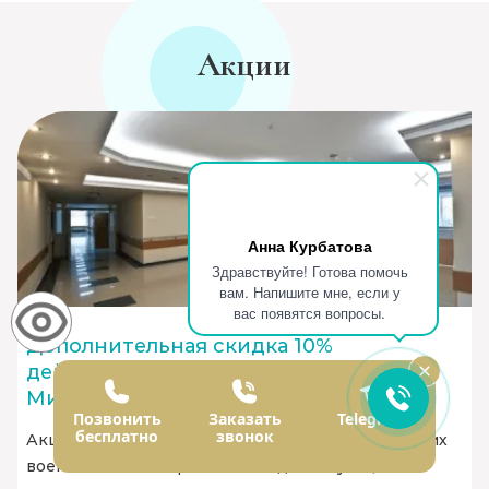
Акции
Анна Курбатова
Здравствуйте! Готова помочь
вам. Напишите мне, если у
вас появятся вопросы.
Дополнительная скидка 10%
действующим служащим
Министерства обороны
Позвонить
Заказать
Telegram
бесплатно
звонок
Акция распространяется только на действующих
военных МО РФ при наличии действующего