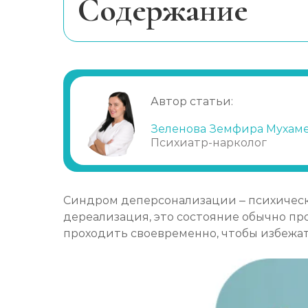
Cодержание
Когда нужна помощь специалистов
Неприятные последствия
Лекарственная терапия
Автор статьи:
Психотерапия
Другие методы
Зеленова Земфира Мухам
Психиатр-нарколог
Правила профилактики
Преимущества лечения в частной 
Синдром деперсонализации – психическ
дереализация, это состояние обычно п
проходить своевременно, чтобы избежа