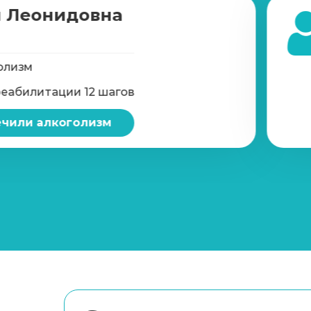
 Леонидовна
олизм
реабилитации 12 шагов
чили алкоголизм