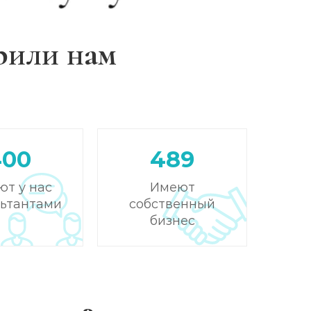
рили нам
400
489
ют у нас
Имеют
льтантами
собственный
бизнес