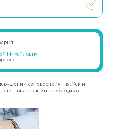
верил:
ей Михайлович
арколог
нарушении самовосприятия. Как и
е деперсонализации необходимо