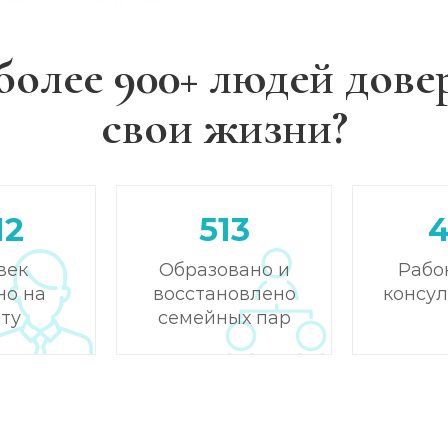
более 900+ людей дове
свои жизни?
12
513
век
Образовано и
Рабо
но на
восстановлено
консу
ту
семейных пар