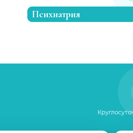
Психиатрия
Консультация психиатра
Психиатр на дом
Скорая психиатрическая помощь
Лечение шизофрении, психоза
Круглосуто