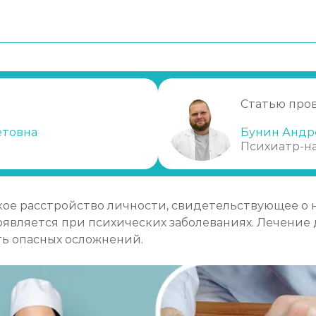
?
Статью про
етовна
Бунин Андр
Психиатр-н
клинике
ое расстройство личности, свидетельствующее о 
роявляется при психических заболеваниях. Лечени
ть опасных осложнений.