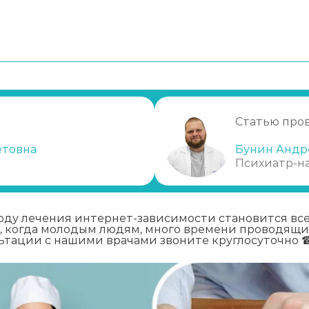
исимость
ную зависимость
висимости
Статью про
симости
етовна
Бунин Андр
Психиатр-н
оду лечения интернет-зависимости становится вс
м, когда молодым людям, много времени проводящ
льтации с нашими врачами звоните круглосуточно