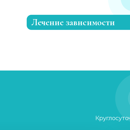
Лечение зависимости
Лечение токсикомании
Лечение игромании
Лечение никотиновой зависимости
Кодирование от табакокурения
Лечение пищевой зависимости
Круглосуто
Лечение интернет-зависимости