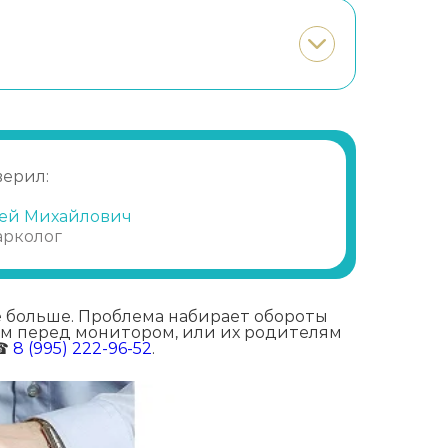
верил:
ей Михайлович
арколог
е больше. Проблема набирает обороты
им перед монитором, или их родителям
 ☎
8 (995) 222-96-52
.