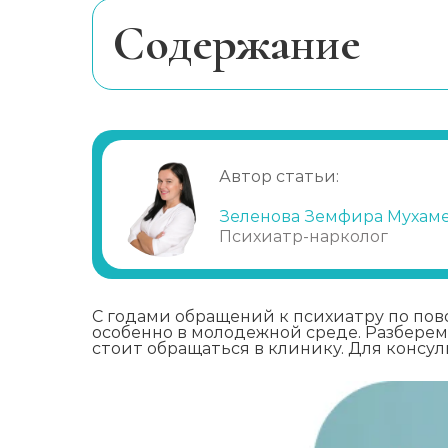
Cодержание
Как распознать компьютерную зав
Причины начать лечить компьютер
Методы лечения компьютерной за
Автор статьи:
Этапы лечения компьютерной зави
Зеленова Земфира Мухам
Психиатр-нарколог
С годами обращений к психиатру по пов
особенно в молодежной среде. Разбере
стоит обращаться в клинику. Для консу