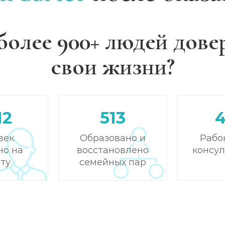
более 900+ людей дове
свои жизни?
12
513
век
Образовано и
Рабо
но на
восстановлено
консу
ту
семейных пар