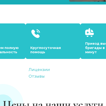
Приезд вы
ем полную
Круглосуточная
бригады в
альность
помощь
минут
Лицензии
Отзывы
Цены на наши услуги