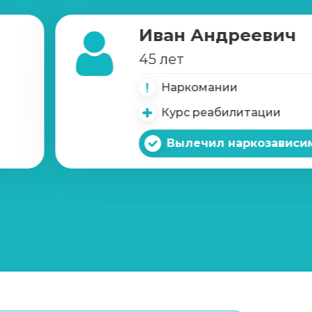
Иван Андреевич
Записаться
от 1 500 ₽/сеанс
45 лет
Наркомании
Курс реабилитации
Вылечил наркозависи