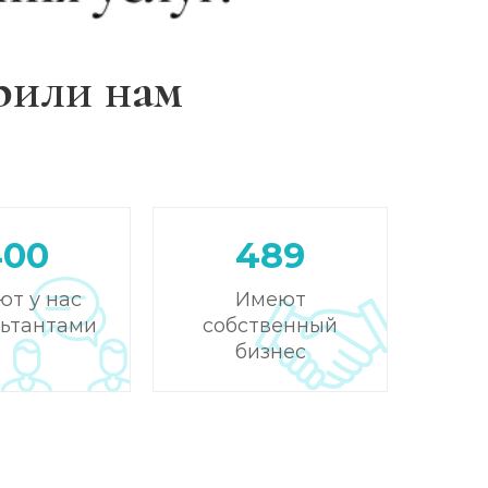
рили нам
400
489
ют у нас
Имеют
льтантами
собственный
бизнес