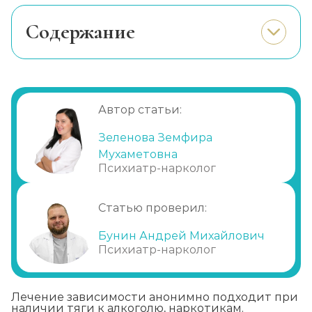
Cодержание
Почему люди опасаются лечиться?
Обеспечение анонимности
Амбулаторное лечение
Автор статьи:
Почему выбирают нас?
Зеленова Земфира
Мухаметовна
Психиатр-нарколог
Статью проверил:
Бунин Андрей Михайлович
Психиатр-нарколог
Лечение зависимости анонимно подходит при
наличии тяги к алкоголю, наркотикам.