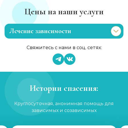
Цены на наши услуги
Лечение зависимости
Лечение токсикомании
Свяжитесь с нами в соц. сетях:
Записаться
от 5 000 ₽/сутки
Лечение игромании
Записаться
от 2 000 ₽/сеанс
Истории спасения:
Лечение никотиновой зависимости
Круглосуточная, анонимная помощь для
Записаться
от 2 500 ₽
зависимых и созависимых
Кодирование от табакокурения