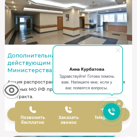
Дополнительная скидка 10%
действующим служащим
Анна Курбатова
Министерства обороны
Здравствуйте! Готова помочь
вам. Напишите мне, если у
Акция распространяется только на действующих
вас появятся вопросы.
военных МО РФ при наличии действующего
контракта.
Заказать
Позвонить
Заказать
Telegram
бесплатно
звонок