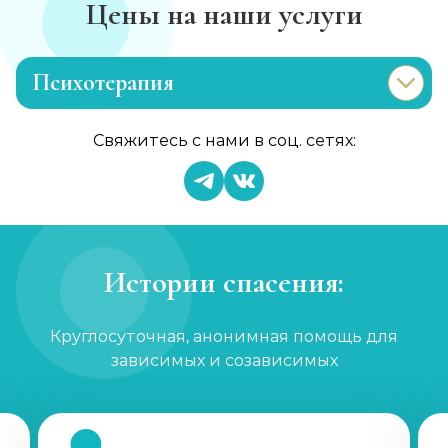
Цены на наши услуги
Психотерапия
Лечение раздражительности
Свяжитесь с нами в соц. сетях:
Записаться
от 1 200 ₽/сеанс
Лечение анорексии
Записаться
от 2 000 ₽/сеанс
Истории спасения:
Консультация психолога
Круглосуточная, анонимная помощь для
Записаться
от 1 000 ₽
зависимых и созависимых
Семейный психолог
Записаться
от 1 200 ₽