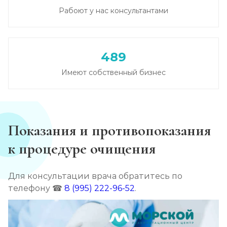
Рабоют у нас консультантами
Записаться
от 6 000 ₽/сутки
Лечение зависимости от гашиша
489
Записаться
от 5 000 ₽/сутки
Имеют собственный бизнес
Лечение зависимости от Лирики
Записаться
от 6 500 ₽/сутки
Показания и противопоказания
Лечение зависимости от феназепама
к процедуре очищения
Записаться
от 6 000 ₽/сутки
Для консультации врача обратитесь по
Лечение подростковой наркомании
телефону ☎
8 (995) 222-96-52
.
Записаться
от 6 000 ₽/сутки
Кодирование от наркомании