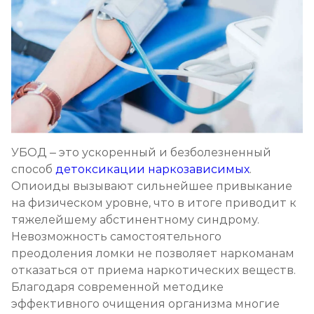
Записаться
от 12 000 ₽
Кодирование Селинкро
Записаться
от 8 000 ₽
Реабилитация наркозависимых (месяц)
Записаться
от 30 000 ₽
УБОД – это ускоренный и безболезненный
способ
детоксикации наркозависимых
.
Реабилитация наркозависимых подростков
Опиоиды вызывают сильнейшее привыкание
на физическом уровне, что в итоге приводит к
Записаться
от 35 000 ₽/мес
тяжелейшему абстинентному синдрому.
Невозможность самостоятельного
Программа 12 шагов
преодоления ломки не позволяет наркоманам
Записаться
от 25 000 ₽/мес
отказаться от приема наркотических веществ.
Благодаря современной методике
эффективного очищения организма многие
Ресоциализация наркоманов