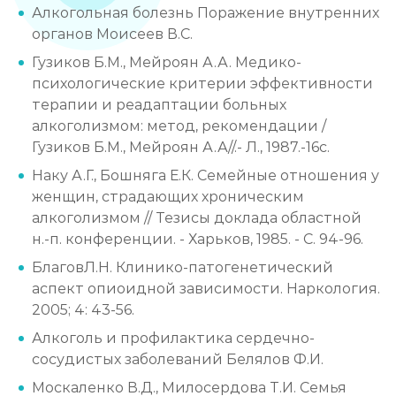
Алкогольная болезнь Поражение внутренних
органов Моисеев В.С.
Гузиков Б.М., Мейроян А.А. Медико-
психологические критерии эффективности
терапии и реадаптации больных
алкоголизмом: метод, рекомендации /
Гузиков Б.М., Мейроян А.А//.- Л., 1987.-16с.
Наку А.Г., Бошняга Е.К. Семейные отношения у
женщин, страдающих хроническим
алкоголизмом // Тезисы доклада областной
н.-п. конференции. - Харьков, 1985. - С. 94-96.
БлаговЛ.Н. Клинико-патогенетический
аспект опиоидной зависимости. Наркология.
2005; 4: 43-56.
Алкоголь и профилактика сердечно-
сосудистых заболеваний Белялов Ф.И.
Москаленко В.Д., Милосердова Т.И. Семья