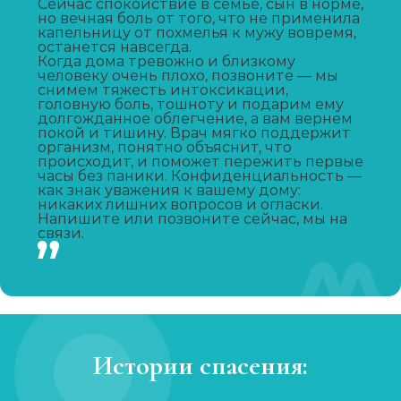
Сейчас спокойствие в семье, сын в норме,
но вечная боль от того, что не применила
капельницу от похмелья к мужу вовремя,
Капельница от запоя
останется навсегда.
Когда дома тревожно и близкому
Записаться
от 2 000 ₽
человеку очень плохо, позвоните — мы
снимем тяжесть интоксикации,
головную боль, тошноту и подарим ему
долгожданное облегчение, а вам вернем
Капельница от похмелья
покой и тишину. Врач мягко поддержит
организм, понятно объяснит, что
Записаться
от 1 500 ₽
происходит, и поможет пережить первые
часы без паники. Конфиденциальность —
как знак уважения к вашему дому:
Лечение женского алкоголизма
никаких лишних вопросов и огласки.
Напишите или позвоните сейчас, мы на
связи.
Записаться
от 4 000 ₽/сутки
Кодирование уколом
Записаться
от 3 000 ₽
Истории спасения:
Кодирование гипнозом
Записаться
от 4 500 ₽