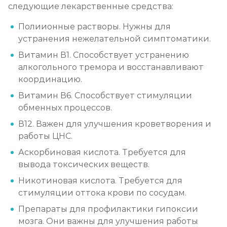
следующие лекарственные средства:
Лечение алкоголизма амбулаторно
Полиионные растворы. Нужны для
Записаться
от 1 500 ₽/сеанс
устранения нежелательной симптоматики.
Витамин В1. Способствует устранению
Лечение алкоголизма в стационаре (сутки)
алкогольного тремора и восстанавливают
Записаться
от 3 500 ₽
координацию.
Витамин В6. Способствует стимуляции
Лечение пивного алкоголизма
обменных процессов.
Записаться
от 3 500 ₽/сутки
В12. Важен для улучшения кроветворения и
работы ЦНС.
Лечение винного алкоголизма
Аскорбиновая кислота. Требуется для
вывода токсических веществ.
Записаться
от 3 500 ₽/сутки
Никотиновая кислота. Требуется для
стимуляции оттока крови по сосудам.
Лечение подросткового алкоголизма
Препараты для профилактики гипоксии
Записаться
от 4 500 ₽/сутки
мозга. Они важны для улучшения работы