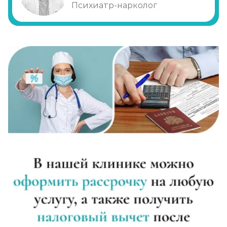
Психиатр-нарколог
Диагностика алкоголизма
Записаться
от 1 000 ₽
Лечение похмелья
Записаться
от 1 500 ₽
Экстренное вытрезвление
Записаться
от 2 000 ₽
Прокапаться от алкоголя
Записаться
от 2 000 ₽
Круглосуточный вывод из запоя
Записаться
от 3 500 ₽