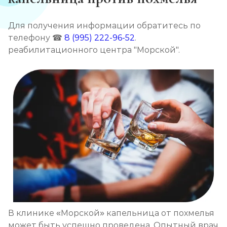
Кодирование препаратом Тетлонг 250
Для получения информации обратитесь по
Записаться
от 4 500 ₽
телефону ☎
8 (995) 222-96-52
.
реабилитационного центра "Морской".
Кодирование Колме
Записаться
от 5 000 ₽
Кодирование с провокацией
Записаться
от 4 500 ₽
Кодирование СИТ
Записаться
от 6 000 ₽
Кодирование тройной блок
Записаться
В клинике «Морской» капельница от похмелья
от 8 000 ₽
может быть успешно проведена. Опытный врач