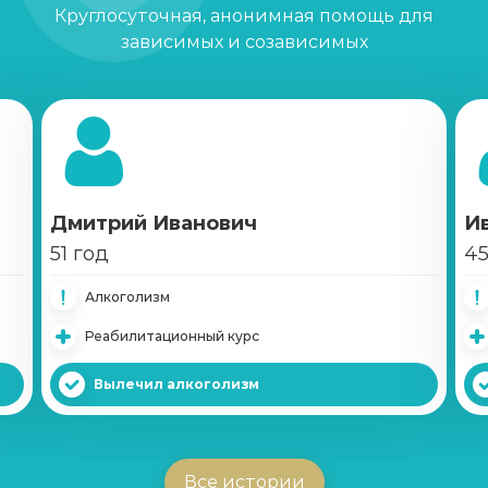
Круглосуточная, анонимная помощь для
зависимых и созависимых
Кодирование Двойной блок
Записаться
от 6 500 ₽
Кодирование Вивитролом
Записаться
от 22 000 ₽
Дмитрий Иванович
И
Кодирование Налтрексоном
51 год
45
Записаться
от 12 000 ₽
Алкоголизм
Реабилитационный курс
Справка о кодировке
Записаться
от 1 000 ₽
Вылечил алкоголизм
Вшивание Эспераль
Записаться
от 5 500 ₽
Все истории