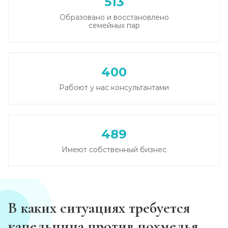
513
Образовано и восстановлено
Кодирование от алкоголизма
семейных пар
Записаться
от 3 500 ₽
Кодирование на дому
400
Записаться
от 4 000 ₽
Рабоют у нас консультантами
Кодирование дисульфирамом
Записаться
от 3 500 ₽
489
Имеют собственный бизнес
Кодирование Аквилонгом
Записаться
от 4 000 ₽
Кодирование Алгоминалом
В каких ситуациях требуется
Записаться
от 3 500 ₽
капельница против похмелья