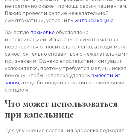
непременно окажет помощь своим пациентам.
Химический блок от алкоголизма
Важно провести снятие нежелательной
Записаться
от 4 000 ₽
симптоматики, устранить
интоксикацию
.
Зачастую
похмелье
обусловлено
Вшивание Торпедо
интоксикацией. Изначально симптоматика
Записаться
от 5 000 ₽
переносится относительно легко, а люди могут
самостоятельно справиться с нежелательными
признаками. Однако впоследствии ситуация
Раскодирование от алкоголизма
усложняется, поэтому требуется медицинская
Записаться
от 2 500 ₽
помощь, чтобы человека удалось
вывести из
запоя
, а еще бы получилось снять похмельный
Мотивация на лечение алкоголизма
синдром .
Записаться
от 3 000 ₽
Что может использоваться
при капельнице
Лечение алкоголизма на дому
Записаться
от 3 000 ₽
Для улучшения состояния здоровья подходят